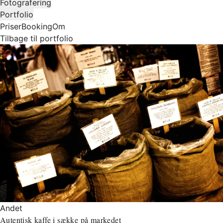
Fotografering
Portfolio
Priser
Booking
Om
Tilbage til portfolio
Andet
Autentisk kaffe i sække på markedet