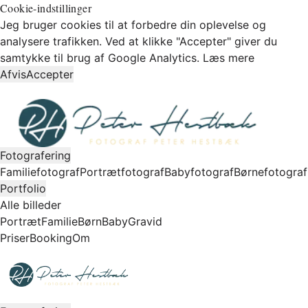
Cookie-indstillinger
Jeg bruger cookies til at forbedre din oplevelse og
analysere trafikken. Ved at klikke "Accepter" giver du
samtykke til brug af Google Analytics.
Læs mere
Afvis
Accepter
Fotografering
Familiefotograf
Portrætfotograf
Babyfotograf
Børnefotograf
Portfolio
Alle billeder
Portræt
Familie
Børn
Baby
Gravid
Priser
Booking
Om