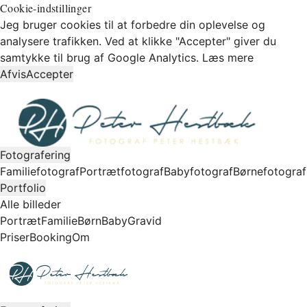
Cookie-indstillinger
Jeg bruger cookies til at forbedre din oplevelse og
analysere trafikken. Ved at klikke "Accepter" giver du
samtykke til brug af Google Analytics.
Læs mere
Afvis
Accepter
Fotografering
Familiefotograf
Portrætfotograf
Babyfotograf
Børnefotograf
Portfolio
Alle billeder
Portræt
Familie
Børn
Baby
Gravid
Priser
Booking
Om