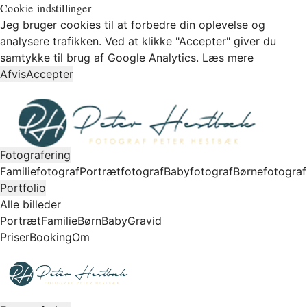
Cookie-indstillinger
Jeg bruger cookies til at forbedre din oplevelse og
analysere trafikken. Ved at klikke "Accepter" giver du
samtykke til brug af Google Analytics.
Læs mere
Afvis
Accepter
Fotografering
Familiefotograf
Portrætfotograf
Babyfotograf
Børnefotograf
Portfolio
Alle billeder
Portræt
Familie
Børn
Baby
Gravid
Priser
Booking
Om