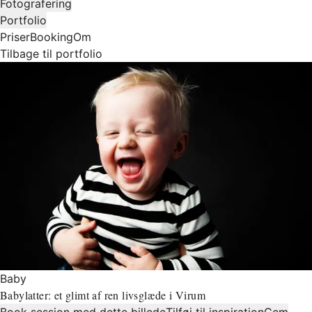
Fotografering
Portfolio
Priser
Booking
Om
Tilbage til portfolio
Baby
Babylatter: et glimt af ren livsglæde i Virum
Book session med dette billede
Tilføj til inspiration
Gem