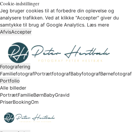
Cookie-indstillinger
Jeg bruger cookies til at forbedre din oplevelse og
analysere trafikken. Ved at klikke "Accepter" giver du
samtykke til brug af Google Analytics.
Læs mere
Afvis
Accepter
Fotografering
Familiefotograf
Portrætfotograf
Babyfotograf
Børnefotograf
Portfolio
Alle billeder
Portræt
Familie
Børn
Baby
Gravid
Priser
Booking
Om