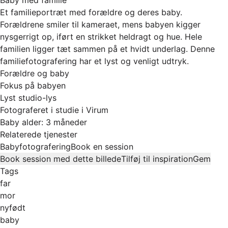
Et familieportræt med forældre og deres baby.
Forældrene smiler til kameraet, mens babyen kigger
nysgerrigt op, iført en strikket heldragt og hue. Hele
familien ligger tæt sammen på et hvidt underlag. Denne
familiefotografering har et lyst og venligt udtryk.
Forældre og baby
Fokus på babyen
Lyst studio-lys
Fotograferet i studie i Virum
Baby alder: 3 måneder
Relaterede tjenester
Babyfotografering
Book en session
Book session med dette billede
Tilføj til inspiration
Gem
Tags
far
mor
nyfødt
baby