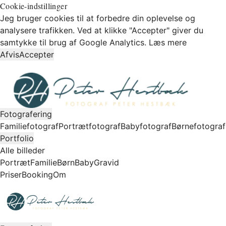
Cookie-indstillinger
Jeg bruger cookies til at forbedre din oplevelse og
analysere trafikken. Ved at klikke "Accepter" giver du
samtykke til brug af Google Analytics.
Læs mere
Afvis
Accepter
Fotografering
Familiefotograf
Portrætfotograf
Babyfotograf
Børnefotograf
Portfolio
Alle billeder
Portræt
Familie
Børn
Baby
Gravid
Priser
Booking
Om