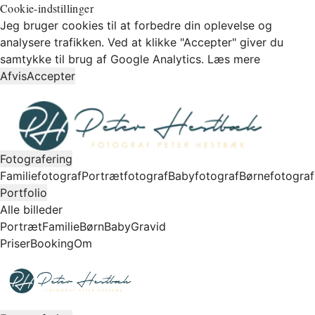
Cookie-indstillinger
Jeg bruger cookies til at forbedre din oplevelse og
analysere trafikken. Ved at klikke "Accepter" giver du
samtykke til brug af Google Analytics.
Læs mere
Afvis
Accepter
Fotografering
Familiefotograf
Portrætfotograf
Babyfotograf
Børnefotograf
Portfolio
Alle billeder
Portræt
Familie
Børn
Baby
Gravid
Priser
Booking
Om