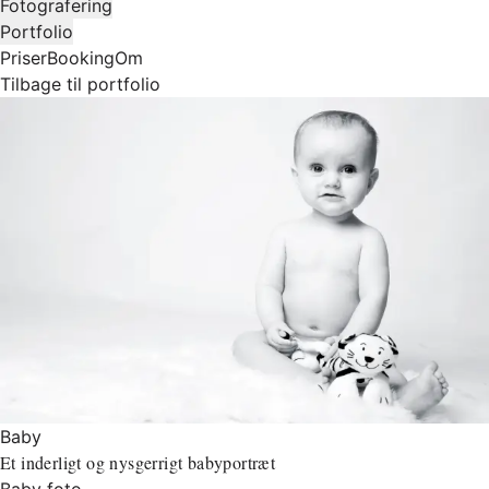
Fotografering
Portfolio
Priser
Booking
Om
Tilbage til portfolio
Baby
Et inderligt og nysgerrigt babyportræt
Baby foto