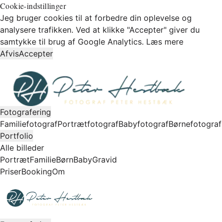
Cookie-indstillinger
Jeg bruger cookies til at forbedre din oplevelse og
analysere trafikken. Ved at klikke "Accepter" giver du
samtykke til brug af Google Analytics.
Læs mere
Afvis
Accepter
Fotografering
Familiefotograf
Portrætfotograf
Babyfotograf
Børnefotograf
Portfolio
Alle billeder
Portræt
Familie
Børn
Baby
Gravid
Priser
Booking
Om