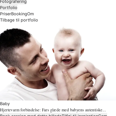
Fotografering
Portfolio
Priser
Booking
Om
Tilbage til portfolio
Baby
Hjertevarm forbindelse: Fars glæde med babyens autentiske...
Book session med dette billede
Tilføj til inspiration
Gem