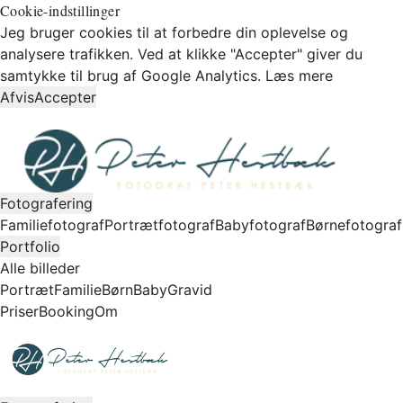
Cookie-indstillinger
Jeg bruger cookies til at forbedre din oplevelse og
analysere trafikken. Ved at klikke "Accepter" giver du
samtykke til brug af Google Analytics.
Læs mere
Afvis
Accepter
Fotografering
Familiefotograf
Portrætfotograf
Babyfotograf
Børnefotograf
Portfolio
Alle billeder
Portræt
Familie
Børn
Baby
Gravid
Priser
Booking
Om