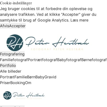
Cookie-indstillinger
Jeg bruger cookies til at forbedre din oplevelse og
analysere trafikken. Ved at klikke "Accepter" giver du
samtykke til brug af Google Analytics.
Læs mere
Afvis
Accepter
Fotografering
Familiefotograf
Portrætfotograf
Babyfotograf
Børnefotograf
Portfolio
Alle billeder
Portræt
Familie
Børn
Baby
Gravid
Priser
Booking
Om