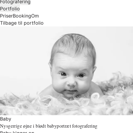
Fotografering
Portfolio
Priser
Booking
Om
Tilbage til portfolio
Baby
Nysgerrige øjne i blødt babyportræt fotografering
Baby kigger op