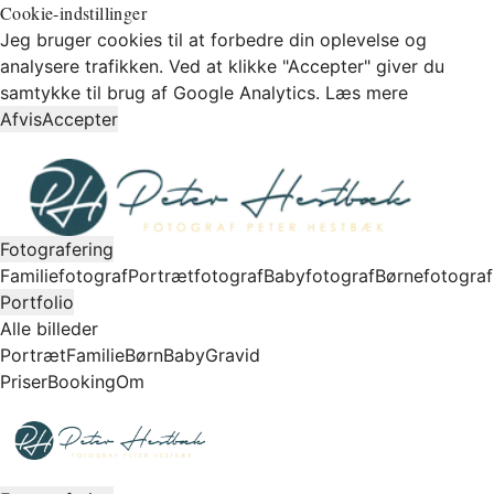
Cookie-indstillinger
Jeg bruger cookies til at forbedre din oplevelse og
analysere trafikken. Ved at klikke "Accepter" giver du
samtykke til brug af Google Analytics.
Læs mere
Afvis
Accepter
Fotografering
Familiefotograf
Portrætfotograf
Babyfotograf
Børnefotograf
Portfolio
Alle billeder
Portræt
Familie
Børn
Baby
Gravid
Priser
Booking
Om