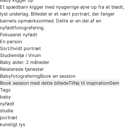
Et spædbarn kigger med nysgerrige øjne op fra et blødt,
lyst underlag. Billedet er et nært portræt, der fanger
barnets opmærksomhed. Dette er en del af en
nyfødtfotografering.
Fokuseret nyfødt
En person
Sort/hvidt portræt
Studiemiljø i Virum
Baby alder: 2 måneder
Relaterede tjenester
Babyfotografering
Book en session
Book session med dette billede
Tilføj til inspiration
Gem
Tags
baby
nyfødt
studie
portræt
kunstigt lys