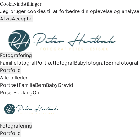
Cookie-indstillinger
Jeg bruger cookies til at forbedre din oplevelse og analyse
Afvis
Accepter
Fotografering
Familiefotograf
Portrætfotograf
Babyfotograf
Børnefotograf
Portfolio
Alle billeder
Portræt
Familie
Børn
Baby
Gravid
Priser
Booking
Om
Fotografering
Portfolio