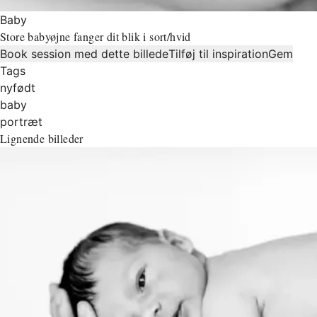
Baby
Store babyøjne fanger dit blik i sort/hvid
Book session med dette billede
Tilføj til inspiration
Gem
Tags
nyfødt
baby
portræt
Lignende billeder