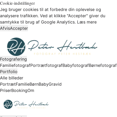
Cookie-indstillinger
Jeg bruger cookies til at forbedre din oplevelse og
analysere trafikken. Ved at klikke "Accepter" giver du
samtykke til brug af Google Analytics.
Læs mere
Afvis
Accepter
Fotografering
Familiefotograf
Portrætfotograf
Babyfotograf
Børnefotograf
Portfolio
Alle billeder
Portræt
Familie
Børn
Baby
Gravid
Priser
Booking
Om