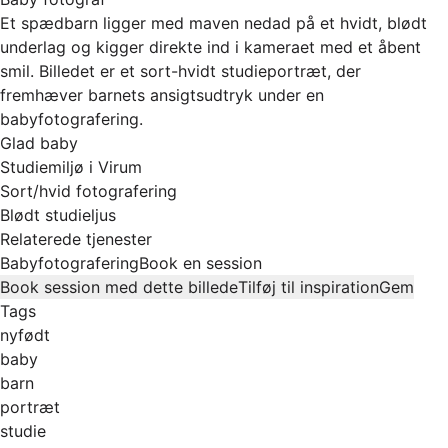
Et spædbarn ligger med maven nedad på et hvidt, blødt
underlag og kigger direkte ind i kameraet med et åbent
smil. Billedet er et sort-hvidt studieportræt, der
fremhæver barnets ansigtsudtryk under en
babyfotografering.
Glad baby
Studiemiljø i Virum
Sort/hvid fotografering
Blødt studieljus
Relaterede tjenester
Babyfotografering
Book en session
Book session med dette billede
Tilføj til inspiration
Gem
Tags
nyfødt
baby
barn
portræt
studie