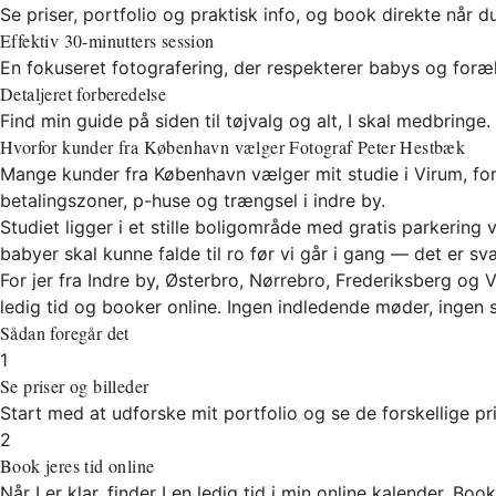
Se priser, portfolio og praktisk info, og book direkte når du
Effektiv 30-minutters session
En fokuseret fotografering, der respekterer babys og foræl
Detaljeret forberedelse
Find min guide på siden til tøjvalg og alt, I skal medbringe.
Hvorfor kunder fra København vælger Fotograf Peter Hestbæk
Mange kunder fra København vælger mit studie i Virum, fordi 
betalingszoner, p-huse og trængsel i indre by.
Studiet ligger i et stille boligområde med gratis parkering
babyer skal kunne falde til ro før vi går i gang — det er s
For jer fra Indre by, Østerbro, Nørrebro, Frederiksberg og V
ledig tid og booker online. Ingen indledende møder, ingen s
Sådan foregår det
1
Se priser og billeder
Start med at udforske mit portfolio og se de forskellige pr
2
Book jeres tid online
Når I er klar, finder I en ledig tid i min online kalender. B