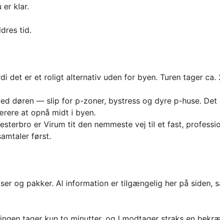
 er klar.
dres tid.
det er et roligt alternativ uden for byen. Turen tager ca. 20
 ved døren — slip for p-zoner, bystress og dyre p-huse. Det
værere at opnå midt i byen.
esterbro er Virum tit den nemmeste vej til et fast, professio
amtaler først.
iser og pakker. Al information er tilgængelig her på siden, 
ookingen tager kun to minutter, og I modtager straks en bekræ