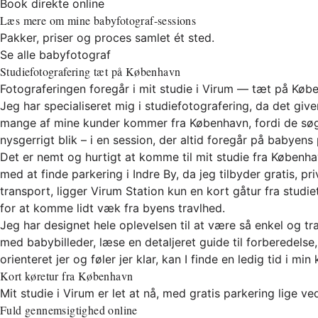
Book direkte online
Læs mere om mine babyfotograf-sessions
Pakker, priser og proces samlet ét sted.
Se alle babyfotograf
Studiefotografering tæt på København
Fotograferingen foregår i mit studie i Virum — tæt på Købe
Jeg har specialiseret mig i studiefotografering, da det giver
mange af mine kunder kommer fra København, fordi de søger
nysgerrigt blik – i en session, der altid foregår på babyen
Det er nemt og hurtigt at komme til mit studie fra Københav
med at finde parkering i Indre By, da jeg tilbyder gratis, p
transport, ligger Virum Station kun en kort gåtur fra stu
for at komme lidt væk fra byens travlhed.
Jeg har designet hele oplevelsen til at være så enkel og tra
med babybilleder, læse en detaljeret guide til forberedelse
orienteret jer og føler jer klar, kan I finde en ledig tid i 
Kort køretur fra København
Mit studie i Virum er let at nå, med gratis parkering lige ve
Fuld gennemsigtighed online