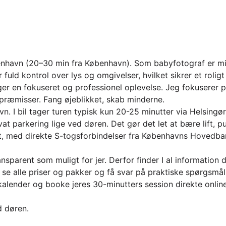
nhavn (20–30 min fra København). Som babyfotograf er mit m
 fuld kontrol over lys og omgivelser, hvilket sikrer et roligt
 en fokuseret og professionel oplevelse. Jeg fokuserer på 
s præmisser. Fang øjeblikket, skab minderne.
n. I bil tager turen typisk kun 20-25 minutter via Helsingør
rivat parkering lige ved døren. Det gør det let at bære lift
diet, med direkte S-togsforbindelser fra Københavns Hovedb
nsparent som muligt for jer. Derfor finder I al information 
, se alle priser og pakker og få svar på praktiske spørgsmål
min kalender og booke jeres 30-minutters session direkte onlin
d døren.