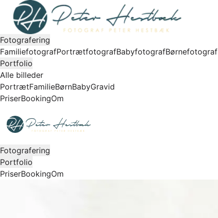
Fotografering
Familiefotograf
Portrætfotograf
Babyfotograf
Børnefotograf
Portfolio
Alle billeder
Portræt
Familie
Børn
Baby
Gravid
Priser
Booking
Om
Fotografering
Portfolio
Priser
Booking
Om