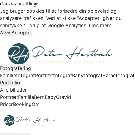
Cookie-indstillinger
Jeg bruger cookies til at forbedre din oplevelse og
analysere trafikken. Ved at klikke "Accepter" giver du
samtykke til brug af Google Analytics.
Læs mere
Afvis
Accepter
Fotografering
Familiefotograf
Portrætfotograf
Babyfotograf
Børnefotograf
Portfolio
Alle billeder
Portræt
Familie
Børn
Baby
Gravid
Priser
Booking
Om