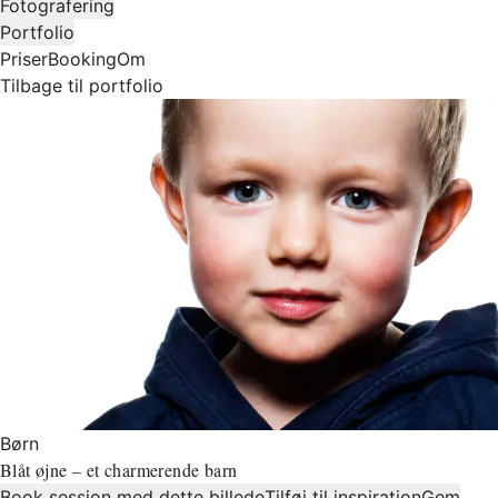
Fotografering
Portfolio
Priser
Booking
Om
Tilbage til portfolio
Børn
Blåt øjne – et charmerende barn
Book session med dette billede
Tilføj til inspiration
Gem