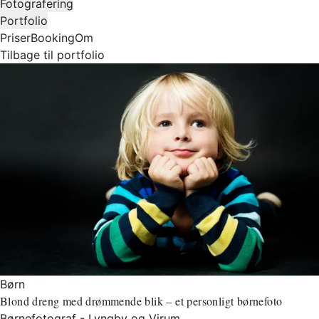
Fotografering
Portfolio
Priser
Booking
Om
Tilbage til portfolio
Børn
Blond dreng med drømmende blik – et personligt børnefoto
Børnefotograf - Lyngby og Virum