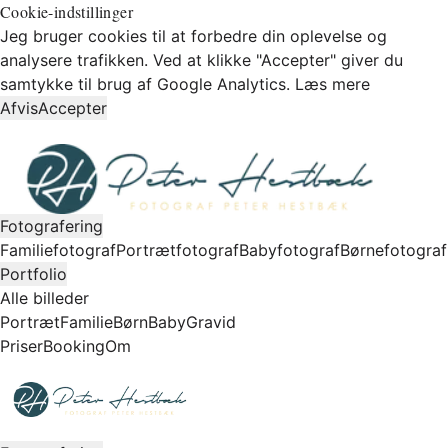
Cookie-indstillinger
Jeg bruger cookies til at forbedre din oplevelse og
analysere trafikken. Ved at klikke "Accepter" giver du
samtykke til brug af Google Analytics.
Læs mere
Afvis
Accepter
Fotografering
Familiefotograf
Portrætfotograf
Babyfotograf
Børnefotograf
Portfolio
Alle billeder
Portræt
Familie
Børn
Baby
Gravid
Priser
Booking
Om