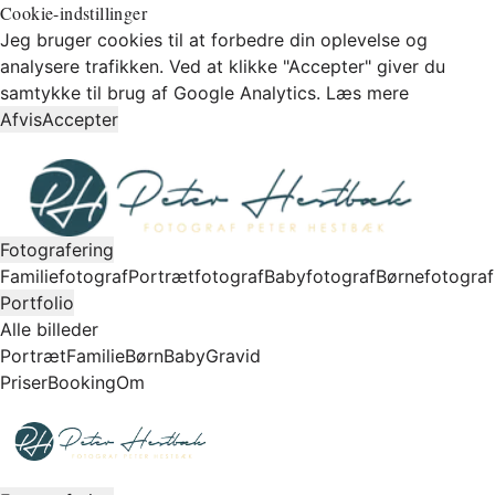
Cookie-indstillinger
Jeg bruger cookies til at forbedre din oplevelse og
analysere trafikken. Ved at klikke "Accepter" giver du
samtykke til brug af Google Analytics.
Læs mere
Afvis
Accepter
Fotografering
Familiefotograf
Portrætfotograf
Babyfotograf
Børnefotograf
Portfolio
Alle billeder
Portræt
Familie
Børn
Baby
Gravid
Priser
Booking
Om