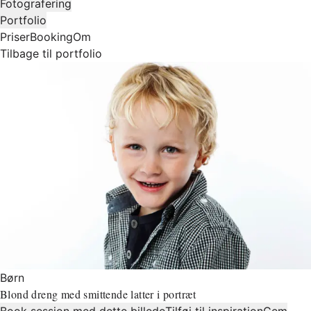
Fotografering
Portfolio
Priser
Booking
Om
Tilbage til portfolio
Børn
Blond dreng med smittende latter i portræt
Book session med dette billede
Tilføj til inspiration
Gem