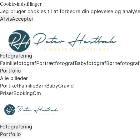
Cookie-indstillinger
Jeg bruger cookies til at forbedre din oplevelse og analyse
Afvis
Accepter
Fotografering
Familiefotograf
Portrætfotograf
Babyfotograf
Børnefotograf
Portfolio
Alle billeder
Portræt
Familie
Børn
Baby
Gravid
Priser
Booking
Om
Fotografering
Portfolio