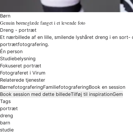
Børn
Genuin børneglæde fanget i et levende foto
Dreng - portræt
Et nærbillede af en lille, smilende lyshåret dreng i en sor
portrætfotografering.
Én person
Studiebelysning
Fokuseret portræt
Fotograferet i Virum
Relaterede tjenester
Børnefotografering
Familiefotografering
Book en session
Book session med dette billede
Tilføj til inspiration
Gem
Tags
portræt
dreng
barn
studie