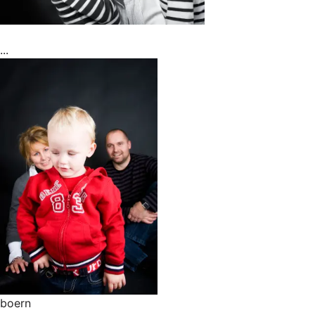
...
boern