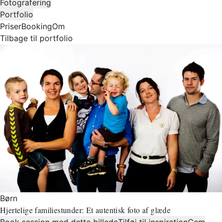
Fotografering
Portfolio
Priser
Booking
Om
Tilbage til portfolio
Børn
Hjertelige familiestunder: Et autentisk foto af glæde
Book session med dette billede
Tilføj til inspiration
Gem