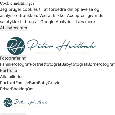
Cookie-indstillinger
Jeg bruger cookies til at forbedre din oplevelse og
analysere trafikken. Ved at klikke "Accepter" giver du
samtykke til brug af Google Analytics.
Læs mere
Afvis
Accepter
Fotografering
Familiefotograf
Portrætfotograf
Babyfotograf
Børnefotograf
Portfolio
Alle billeder
Portræt
Familie
Børn
Baby
Gravid
Priser
Booking
Om