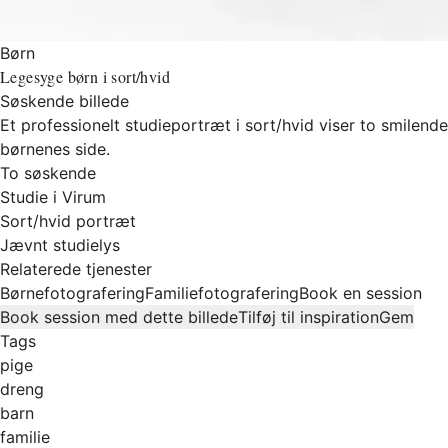
Børn
Legesyge børn i sort/hvid
Søskende billede
Et professionelt studieportræt i sort/hvid viser to smile
børnenes side.
To søskende
Studie i Virum
Sort/hvid portræt
Jævnt studielys
Relaterede tjenester
Børnefotografering
Familiefotografering
Book en session
Book session med dette billede
Tilføj til inspiration
Gem
Tags
pige
dreng
barn
familie