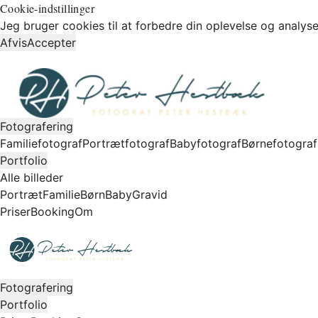
Cookie-indstillinger
Jeg bruger cookies til at forbedre din oplevelse og analyse
Afvis
Accepter
Fotografering
Familiefotograf
Portrætfotograf
Babyfotograf
Børnefotograf
Portfolio
Alle billeder
Portræt
Familie
Børn
Baby
Gravid
Priser
Booking
Om
Fotografering
Portfolio