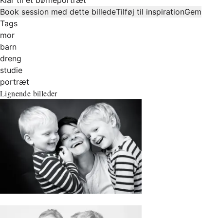
Book session med dette billede
Tilføj til inspiration
Gem
Tags
mor
barn
dreng
studie
portræt
Lignende billeder