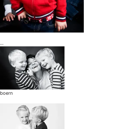
...
boern