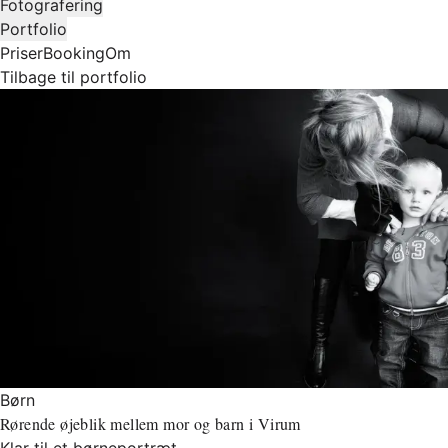
Fotografering
Portfolio
Priser
Booking
Om
Tilbage til portfolio
Børn
Rørende øjeblik mellem mor og barn i Virum
Klar til et børneportræt