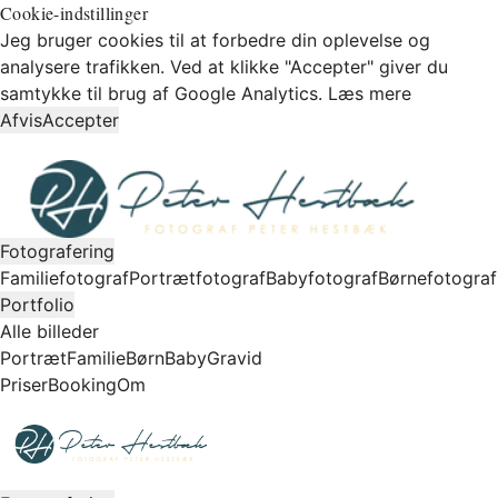
Cookie-indstillinger
Jeg bruger cookies til at forbedre din oplevelse og
analysere trafikken. Ved at klikke "Accepter" giver du
samtykke til brug af Google Analytics.
Læs mere
Afvis
Accepter
Fotografering
Familiefotograf
Portrætfotograf
Babyfotograf
Børnefotograf
Portfolio
Alle billeder
Portræt
Familie
Børn
Baby
Gravid
Priser
Booking
Om