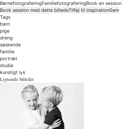
Børnefotografering
Familiefotografering
Book en session
Book session med dette billede
Tilføj til inspiration
Gem
Tags
barn
pige
dreng
søskende
familie
portræt
studie
kunstigt lys
Lignende billeder