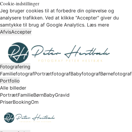
Cookie-indstillinger
Jeg bruger cookies til at forbedre din oplevelse og
analysere trafikken. Ved at klikke "Accepter" giver du
samtykke til brug af Google Analytics.
Læs mere
Afvis
Accepter
Fotografering
Familiefotograf
Portrætfotograf
Babyfotograf
Børnefotograf
Portfolio
Alle billeder
Portræt
Familie
Børn
Baby
Gravid
Priser
Booking
Om