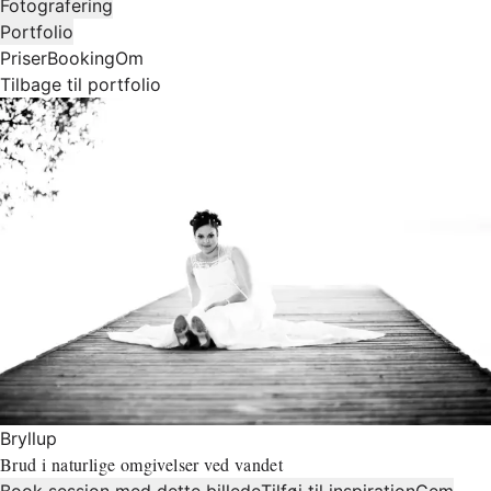
Fotografering
Portfolio
Priser
Booking
Om
Tilbage til portfolio
Bryllup
Brud i naturlige omgivelser ved vandet
Book session med dette billede
Tilføj til inspiration
Gem