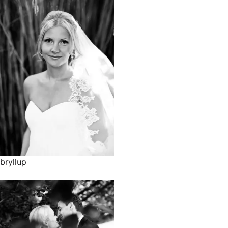
bryllup