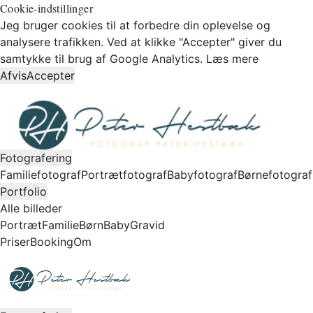
Cookie-indstillinger
Jeg bruger cookies til at forbedre din oplevelse og
analysere trafikken. Ved at klikke "Accepter" giver du
samtykke til brug af Google Analytics.
Læs mere
Afvis
Accepter
Fotografering
Familiefotograf
Portrætfotograf
Babyfotograf
Børnefotograf
Portfolio
Alle billeder
Portræt
Familie
Børn
Baby
Gravid
Priser
Booking
Om