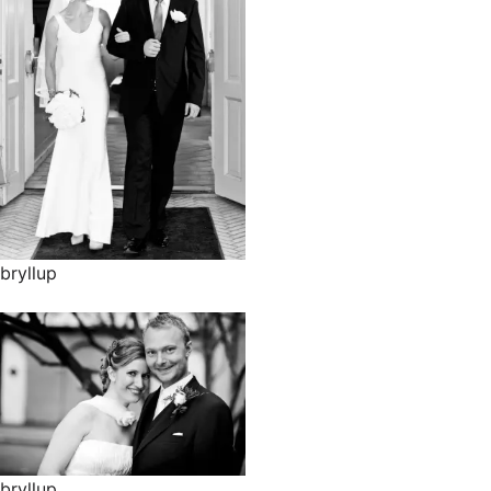
bryllup
bryllup