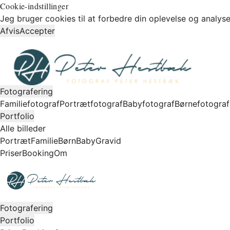
Cookie-indstillinger
Jeg bruger cookies til at forbedre din oplevelse og analyse
Afvis
Accepter
Fotografering
Familiefotograf
Portrætfotograf
Babyfotograf
Børnefotograf
Portfolio
Alle billeder
Portræt
Familie
Børn
Baby
Gravid
Priser
Booking
Om
Fotografering
Portfolio