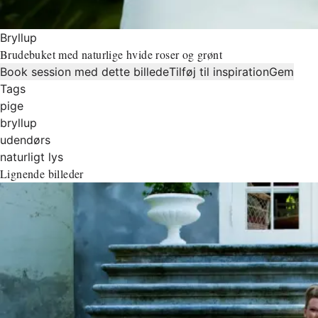
Bryllup
Brudebuket med naturlige hvide roser og grønt
Book session med dette billede
Tilføj til inspiration
Gem
Tags
pige
bryllup
udendørs
naturligt lys
Lignende billeder