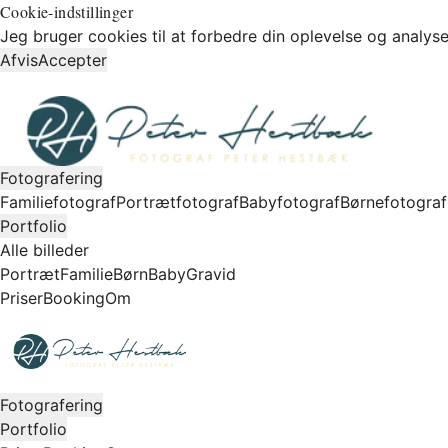
Cookie-indstillinger
Jeg bruger cookies til at forbedre din oplevelse og analyse
Afvis
Accepter
Fotografering
Familiefotograf
Portrætfotograf
Babyfotograf
Børnefotograf
Portfolio
Alle billeder
Portræt
Familie
Børn
Baby
Gravid
Priser
Booking
Om
Fotografering
Portfolio