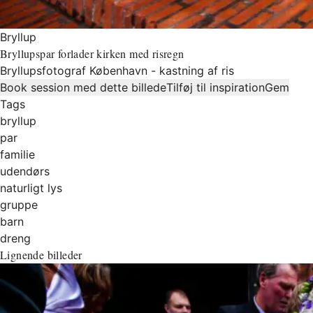
Bryllup
Bryllupspar forlader kirken med risregn
Bryllupsfotograf København - kastning af ris
Book session med dette billede
Tilføj til inspiration
Gem
Tags
bryllup
par
familie
udendørs
naturligt lys
gruppe
barn
dreng
Lignende billeder