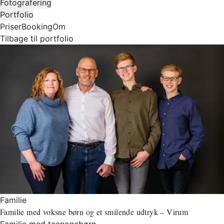
Fotografering
Portfolio
Priser
Booking
Om
Tilbage til portfolio
Familie
Familie med voksne børn og et smilende udtryk – Virum
Familie med teenagebørn