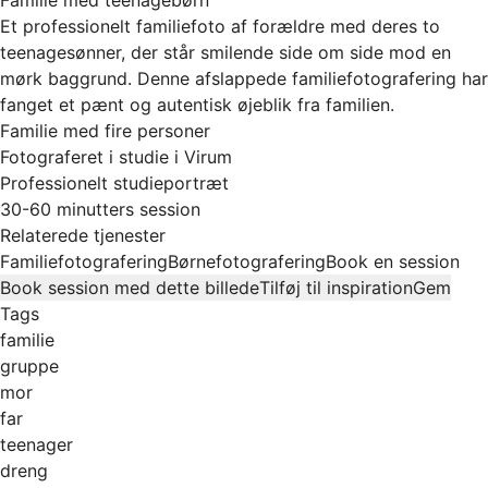
Et professionelt familiefoto af forældre med deres to
teenagesønner, der står smilende side om side mod en
mørk baggrund. Denne afslappede familiefotografering har
fanget et pænt og autentisk øjeblik fra familien.
Familie med fire personer
Fotograferet i studie i Virum
Professionelt studieportræt
30-60 minutters session
Relaterede tjenester
Familiefotografering
Børnefotografering
Book en session
Book session med dette billede
Tilføj til inspiration
Gem
Tags
familie
gruppe
mor
far
teenager
dreng