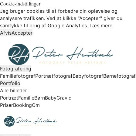
Cookie-indstillinger
Jeg bruger cookies til at forbedre din oplevelse og
analysere trafikken. Ved at klikke "Accepter" giver du
samtykke til brug af Google Analytics.
Læs mere
Afvis
Accepter
Fotografering
Familiefotograf
Portrætfotograf
Babyfotograf
Børnefotograf
Portfolio
Alle billeder
Portræt
Familie
Børn
Baby
Gravid
Priser
Booking
Om