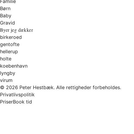
Familie
Børn
Baby
Gravid
Byer jeg dækker
birkeroed
gentofte
hellerup
holte
koebenhavn
lyngby
virum
© 2026 Peter Hestbæk. Alle rettigheder forbeholdes.
Privatlivspolitik
Priser
Book tid