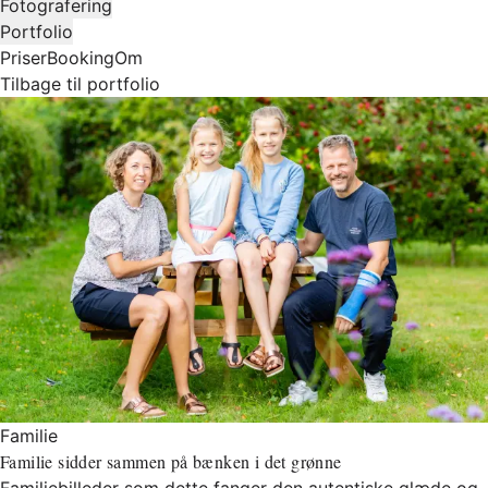
Fotografering
Portfolio
Priser
Booking
Om
Tilbage til portfolio
Familie
Familie sidder sammen på bænken i det grønne
Familiebilleder som dette fanger den autentiske glæde og