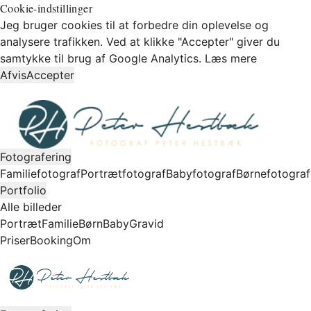
Cookie-indstillinger
Jeg bruger cookies til at forbedre din oplevelse og
analysere trafikken. Ved at klikke "Accepter" giver du
samtykke til brug af Google Analytics.
Læs mere
Afvis
Accepter
Fotografering
Familiefotograf
Portrætfotograf
Babyfotograf
Børnefotograf
Portfolio
Alle billeder
Portræt
Familie
Børn
Baby
Gravid
Priser
Booking
Om