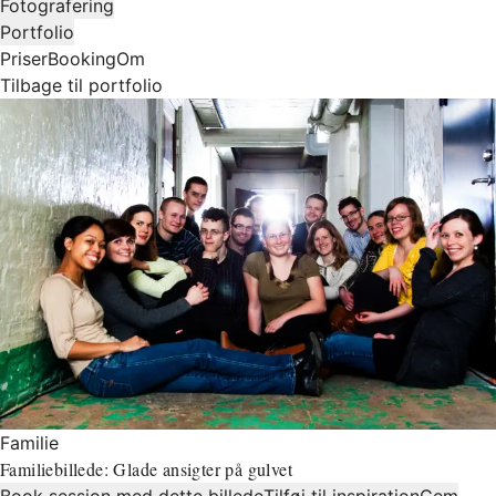
Fotografering
Portfolio
Priser
Booking
Om
Tilbage til portfolio
Familie
Familiebillede: Glade ansigter på gulvet
Book session med dette billede
Tilføj til inspiration
Gem