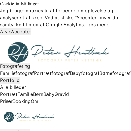
Cookie-indstillinger
Jeg bruger cookies til at forbedre din oplevelse og
analysere trafikken. Ved at klikke "Accepter" giver du
samtykke til brug af Google Analytics.
Læs mere
Afvis
Accepter
Fotografering
Familiefotograf
Portrætfotograf
Babyfotograf
Børnefotograf
Portfolio
Alle billeder
Portræt
Familie
Børn
Baby
Gravid
Priser
Booking
Om