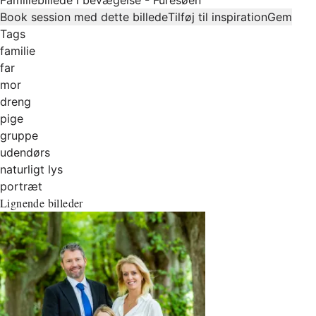
Book session med dette billede
Tilføj til inspiration
Gem
Tags
familie
far
mor
dreng
pige
gruppe
udendørs
naturligt lys
portræt
Lignende billeder