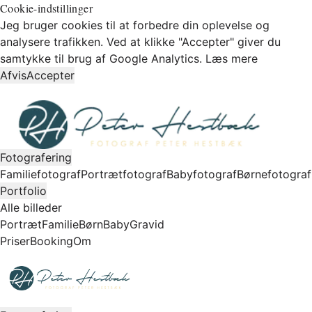
Cookie-indstillinger
Jeg bruger cookies til at forbedre din oplevelse og
analysere trafikken. Ved at klikke "Accepter" giver du
samtykke til brug af Google Analytics.
Læs mere
Afvis
Accepter
Fotografering
Familiefotograf
Portrætfotograf
Babyfotograf
Børnefotograf
Portfolio
Alle billeder
Portræt
Familie
Børn
Baby
Gravid
Priser
Booking
Om