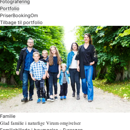
Fotografering
Portfolio
Priser
Booking
Om
Tilbage til portfolio
Familie
Glad familie i naturlige Virum omgivelser
Familiebillede i bevægelse - Furesøen