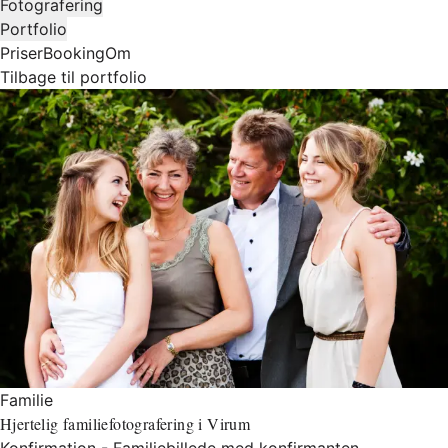
Fotografering
Portfolio
Priser
Booking
Om
Tilbage til portfolio
Familie
Hjertelig familiefotografering i Virum
Konfirmation - Familiebillede med konfirmanten