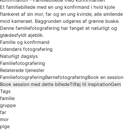
Et familiebillede med en ung konfirmand i hvid kjole
flankeret af sin mor, far og en ung kvinde, alle smilende
mod kameraet. Baggrunden udgøres af grønne buske.
Denne familiefotografering har fanget et naturligt og
glædesfyldt øjeblik.
Familie og konfirmand
Udendørs fotografering
Naturligt dagslys
Familiefotografering
Relaterede tjenester
Familiefotografering
Børnefotografering
Book en session
Book session med dette billede
Tilføj til inspiration
Gem
Tags
familie
gruppe
far
mor
pige