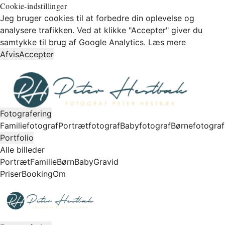
Cookie-indstillinger
Jeg bruger cookies til at forbedre din oplevelse og
analysere trafikken. Ved at klikke "Accepter" giver du
samtykke til brug af Google Analytics.
Læs mere
Afvis
Accepter
Fotografering
Familiefotograf
Portrætfotograf
Babyfotograf
Børnefotograf
Portfolio
Alle billeder
Portræt
Familie
Børn
Baby
Gravid
Priser
Booking
Om