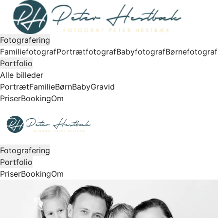
Fotografering
Familiefotograf
Portrætfotograf
Babyfotograf
Børnefotograf
Portfolio
Alle billeder
Portræt
Familie
Børn
Baby
Gravid
Priser
Booking
Om
Fotografering
Portfolio
Priser
Booking
Om