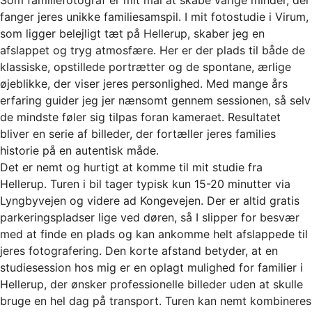
fanger jeres unikke familiesamspil. I mit fotostudie i Virum,
som ligger belejligt tæt på Hellerup, skaber jeg en
afslappet og tryg atmosfære. Her er der plads til både de
klassiske, opstillede portrætter og de spontane, ærlige
øjeblikke, der viser jeres personlighed. Med mange års
erfaring guider jeg jer nænsomt gennem sessionen, så selv
de mindste føler sig tilpas foran kameraet. Resultatet
bliver en serie af billeder, der fortæller jeres families
historie på en autentisk måde.
Det er nemt og hurtigt at komme til mit studie fra
Hellerup. Turen i bil tager typisk kun 15-20 minutter via
Lyngbyvejen og videre ad Kongevejen. Der er altid gratis
parkeringspladser lige ved døren, så I slipper for besvær
med at finde en plads og kan ankomme helt afslappede til
jeres fotografering. Den korte afstand betyder, at en
studiesession hos mig er en oplagt mulighed for familier i
Hellerup, der ønsker professionelle billeder uden at skulle
bruge en hel dag på transport. Turen kan nemt kombineres