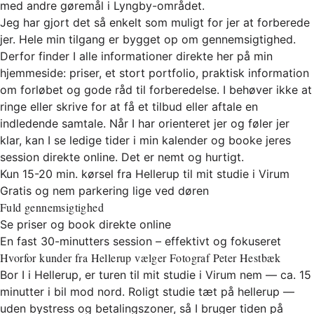
med andre gøremål i Lyngby-området.
Jeg har gjort det så enkelt som muligt for jer at forberede
jer. Hele min tilgang er bygget op om gennemsigtighed.
Derfor finder I alle informationer direkte her på min
hjemmeside: priser, et stort portfolio, praktisk information
om forløbet og gode råd til forberedelse. I behøver ikke at
ringe eller skrive for at få et tilbud eller aftale en
indledende samtale. Når I har orienteret jer og føler jer
klar, kan I se ledige tider i min kalender og booke jeres
session direkte online. Det er nemt og hurtigt.
Kun 15-20 min. kørsel fra Hellerup til mit studie i Virum
Gratis og nem parkering lige ved døren
Fuld gennemsigtighed
Se priser og book direkte online
En fast 30-minutters session – effektivt og fokuseret
Hvorfor kunder fra Hellerup vælger Fotograf Peter Hestbæk
Bor I i Hellerup, er turen til mit studie i Virum nem — ca. 15
minutter i bil mod nord. Roligt studie tæt på hellerup —
uden bystress og betalingszoner, så I bruger tiden på