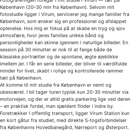
København (20–30 min fra København). Selvom mit
fotostudie ligger i Virum, servicerer jeg mange familier fra
København, som ønsker sig en professionel og afslappet
oplevelse. Hos mig er fokus på at skabe en tryg og sjov
atmosfære, hvor jeres families unikke bånd og
personligheder kan skinne igennem i naturlige billeder. En
session på 30 minutter er nok til at fange både de
klassiske portrætter og de spontane, ægte øjeblikke
imellem jer. I får en serie billeder, der bliver til værdifulde
minder for livet, skabt i rolige og kontrollerede rammer
tæt på København.
At komme til mit studie fra København er nemt og
ubesværet. I bil tager turen typisk kun 20-30 minutter via
motorvejen, og der er altid gratis parkering lige ved døren
– en praktisk fordel, man sjældent finder i indre by.
Foretrækker I offentlig transport, ligger Virum Station kun
en kort gåtur fra studiet, med direkte S-togsforbindelser
fra Københavns Hovedbanegård, Nørreport og Østerport.