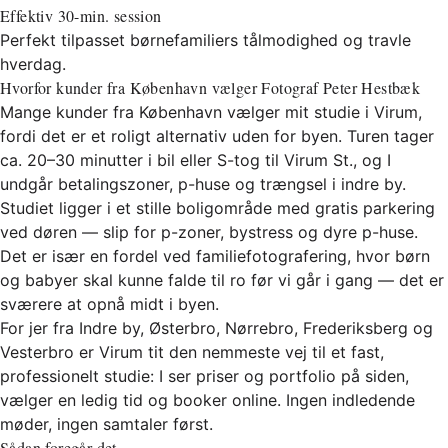
Effektiv 30-min. session
Perfekt tilpasset børnefamiliers tålmodighed og travle
hverdag.
Hvorfor kunder fra København vælger Fotograf Peter Hestbæk
Mange kunder fra København vælger mit studie i Virum,
fordi det er et roligt alternativ uden for byen. Turen tager
ca. 20–30 minutter i bil eller S-tog til Virum St., og I
undgår betalingszoner, p-huse og trængsel i indre by.
Studiet ligger i et stille boligområde med gratis parkering
ved døren — slip for p-zoner, bystress og dyre p-huse.
Det er især en fordel ved familiefotografering, hvor børn
og babyer skal kunne falde til ro før vi går i gang — det er
sværere at opnå midt i byen.
For jer fra Indre by, Østerbro, Nørrebro, Frederiksberg og
Vesterbro er Virum tit den nemmeste vej til et fast,
professionelt studie: I ser priser og portfolio på siden,
vælger en ledig tid og booker online. Ingen indledende
møder, ingen samtaler først.
Sådan foregår det