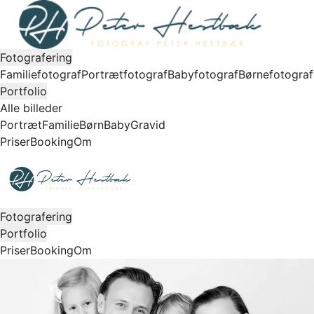
Fotografering
Familiefotograf
Portrætfotograf
Babyfotograf
Børnefotograf
Portfolio
Alle billeder
Portræt
Familie
Børn
Baby
Gravid
Priser
Booking
Om
Fotografering
Portfolio
Priser
Booking
Om