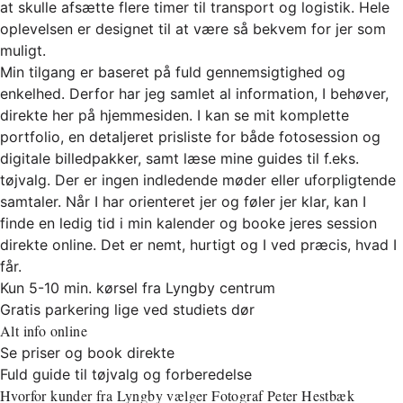
at skulle afsætte flere timer til transport og logistik. Hele
oplevelsen er designet til at være så bekvem for jer som
muligt.
Min tilgang er baseret på fuld gennemsigtighed og
enkelhed. Derfor har jeg samlet al information, I behøver,
direkte her på hjemmesiden. I kan se mit komplette
portfolio, en detaljeret prisliste for både fotosession og
digitale billedpakker, samt læse mine guides til f.eks.
tøjvalg. Der er ingen indledende møder eller uforpligtende
samtaler. Når I har orienteret jer og føler jer klar, kan I
finde en ledig tid i min kalender og booke jeres session
direkte online. Det er nemt, hurtigt og I ved præcis, hvad I
får.
Kun 5-10 min. kørsel fra Lyngby centrum
Gratis parkering lige ved studiets dør
Alt info online
Se priser og book direkte
Fuld guide til tøjvalg og forberedelse
Hvorfor kunder fra Lyngby vælger Fotograf Peter Hestbæk