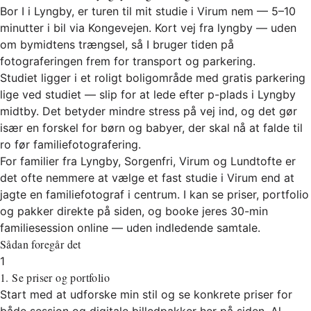
Bor I i Lyngby, er turen til mit studie i Virum nem — 5–10
minutter i bil via Kongevejen. Kort vej fra lyngby — uden
om bymidtens trængsel, så I bruger tiden på
fotograferingen frem for transport og parkering.
Studiet ligger i et roligt boligområde med gratis parkering
lige ved studiet — slip for at lede efter p-plads i Lyngby
midtby. Det betyder mindre stress på vej ind, og det gør
især en forskel for børn og babyer, der skal nå at falde til
ro før familiefotografering.
For familier fra Lyngby, Sorgenfri, Virum og Lundtofte er
det ofte nemmere at vælge et fast studie i Virum end at
jagte en familiefotograf i centrum. I kan se priser, portfolio
og pakker direkte på siden, og booke jeres 30-min
familiesession online — uden indledende samtale.
Sådan foregår det
1
1. Se priser og portfolio
Start med at udforske min stil og se konkrete priser for
både session og digitale billedpakker her på siden. Al