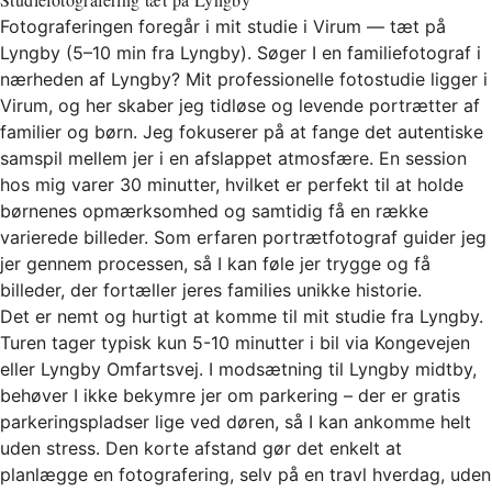
Fotograferingen foregår i mit studie i Virum — tæt på
Lyngby (5–10 min fra Lyngby). Søger I en familiefotograf i
nærheden af Lyngby? Mit professionelle fotostudie ligger i
Virum, og her skaber jeg tidløse og levende portrætter af
familier og børn. Jeg fokuserer på at fange det autentiske
samspil mellem jer i en afslappet atmosfære. En session
hos mig varer 30 minutter, hvilket er perfekt til at holde
børnenes opmærksomhed og samtidig få en række
varierede billeder. Som erfaren portrætfotograf guider jeg
jer gennem processen, så I kan føle jer trygge og få
billeder, der fortæller jeres families unikke historie.
Det er nemt og hurtigt at komme til mit studie fra Lyngby.
Turen tager typisk kun 5-10 minutter i bil via Kongevejen
eller Lyngby Omfartsvej. I modsætning til Lyngby midtby,
behøver I ikke bekymre jer om parkering – der er gratis
parkeringspladser lige ved døren, så I kan ankomme helt
uden stress. Den korte afstand gør det enkelt at
planlægge en fotografering, selv på en travl hverdag, uden