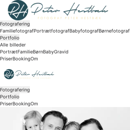
Fotografering
Familiefotograf
Portrætfotograf
Babyfotograf
Børnefotograf
Portfolio
Alle billeder
Portræt
Familie
Børn
Baby
Gravid
Priser
Booking
Om
Fotografering
Portfolio
Priser
Booking
Om