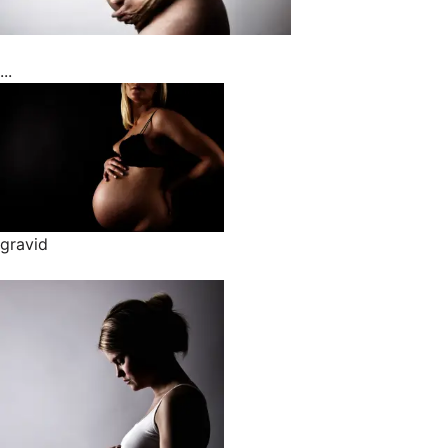
...
gravid