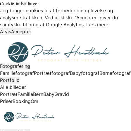
Cookie-indstillinger
Jeg bruger cookies til at forbedre din oplevelse og
analysere trafikken. Ved at klikke "Accepter" giver du
samtykke til brug af Google Analytics.
Læs mere
Afvis
Accepter
Fotografering
Familiefotograf
Portrætfotograf
Babyfotograf
Børnefotograf
Portfolio
Alle billeder
Portræt
Familie
Børn
Baby
Gravid
Priser
Booking
Om