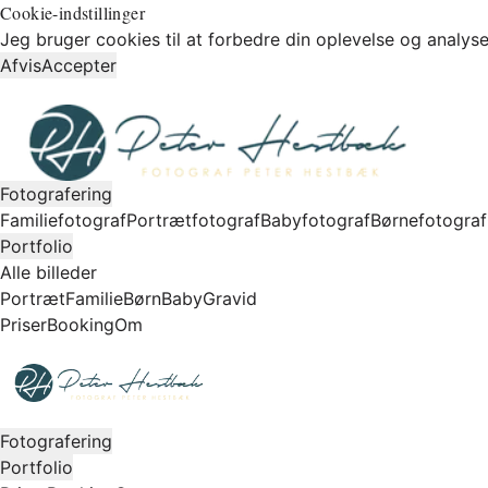
Cookie-indstillinger
Jeg bruger cookies til at forbedre din oplevelse og analyse
Afvis
Accepter
Fotografering
Familiefotograf
Portrætfotograf
Babyfotograf
Børnefotograf
Portfolio
Alle billeder
Portræt
Familie
Børn
Baby
Gravid
Priser
Booking
Om
Fotografering
Portfolio