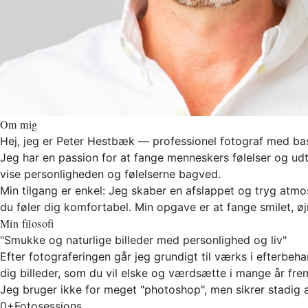
Om mig
Hej, jeg er Peter Hestbæk — professionel fotograf med bas
Jeg har en passion for at fange menneskers følelser og ud
vise personligheden og følelserne bagved.
Min tilgang er enkel: Jeg skaber en afslappet og tryg atmos
du føler dig komfortabel. Min opgave er at fange smilet, øj
Min filosofi
"Smukke og naturlige billeder med personlighed og liv"
Efter fotograferingen går jeg grundigt til værks i efterbe
dig billeder, som du vil elske og værdsætte i mange år fre
Jeg bruger ikke for meget "photoshop", men sikrer stadig at
0+
Fotosessions