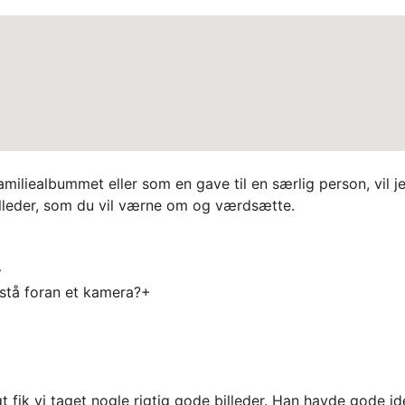
amiliealbummet eller som en gave til en særlig person, vil j
illeder, som du vil værne om og værdsætte.
+
t stå foran et kamera?
+
fik vi taget nogle rigtig gode billeder. Han havde gode ide