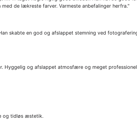
n med de lækreste farver. Varmeste anbefalinger herfra."
er. Han skabte en god og afslappet stemning ved fotografer
ter. Hyggelig og afslappet atmosfære og meget professionel t
 og tidløs æstetik.