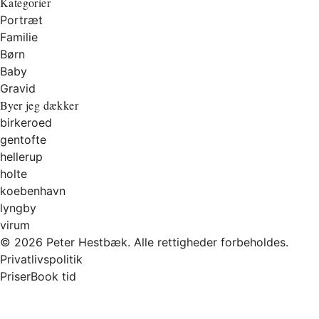
Kategorier
Portræt
Familie
Børn
Baby
Gravid
Byer jeg dækker
birkeroed
gentofte
hellerup
holte
koebenhavn
lyngby
virum
© 2026 Peter Hestbæk. Alle rettigheder forbeholdes.
Privatlivspolitik
Priser
Book tid