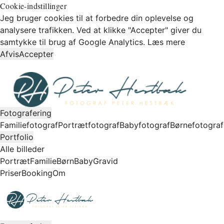
Cookie-indstillinger
Jeg bruger cookies til at forbedre din oplevelse og
analysere trafikken. Ved at klikke "Accepter" giver du
samtykke til brug af Google Analytics.
Læs mere
Afvis
Accepter
Fotografering
Familiefotograf
Portrætfotograf
Babyfotograf
Børnefotograf
Portfolio
Alle billeder
Portræt
Familie
Børn
Baby
Gravid
Priser
Booking
Om