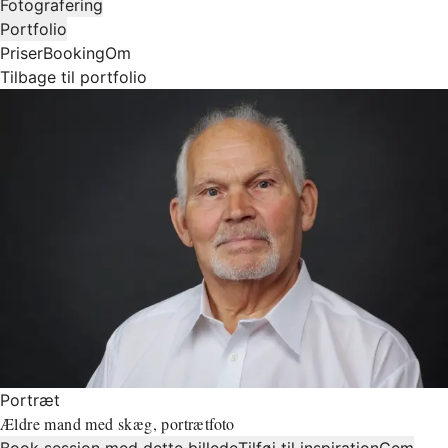
Fotografering
Portfolio
Priser
Booking
Om
Tilbage til portfolio
Portræt
Ældre mand med skæg, portrætfoto
Book session med dette billede
Tilføj til inspiration
Gem