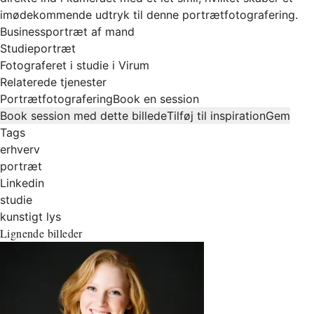
imødekommende udtryk til denne portrætfotografering.
Businessportræt af mand
Studieportræt
Fotograferet i studie i Virum
Relaterede tjenester
Portrætfotografering
Book en session
Book session med dette billede
Tilføj til inspiration
Gem
Tags
erhverv
portræt
Linkedin
studie
kunstigt lys
Lignende billeder