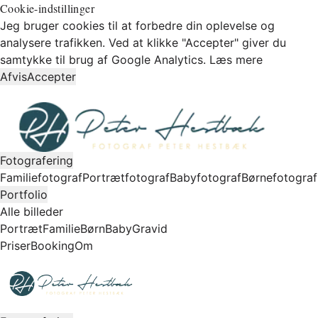
Cookie-indstillinger
Jeg bruger cookies til at forbedre din oplevelse og
analysere trafikken. Ved at klikke "Accepter" giver du
samtykke til brug af Google Analytics.
Læs mere
Afvis
Accepter
Fotografering
Familiefotograf
Portrætfotograf
Babyfotograf
Børnefotograf
Portfolio
Alle billeder
Portræt
Familie
Børn
Baby
Gravid
Priser
Booking
Om