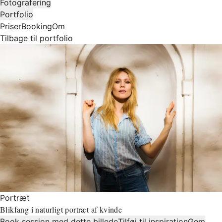
Fotografering
Portfolio
Priser
Booking
Om
Tilbage til portfolio
Portræt
Blikfang i naturligt portræt af kvinde
Book session med dette billede
Tilføj til inspiration
Gem