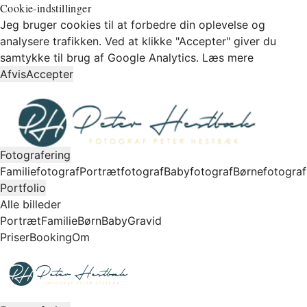
Cookie-indstillinger
Jeg bruger cookies til at forbedre din oplevelse og
analysere trafikken. Ved at klikke "Accepter" giver du
samtykke til brug af Google Analytics.
Læs mere
Afvis
Accepter
Fotografering
Familiefotograf
Portrætfotograf
Babyfotograf
Børnefotograf
Portfolio
Alle billeder
Portræt
Familie
Børn
Baby
Gravid
Priser
Booking
Om