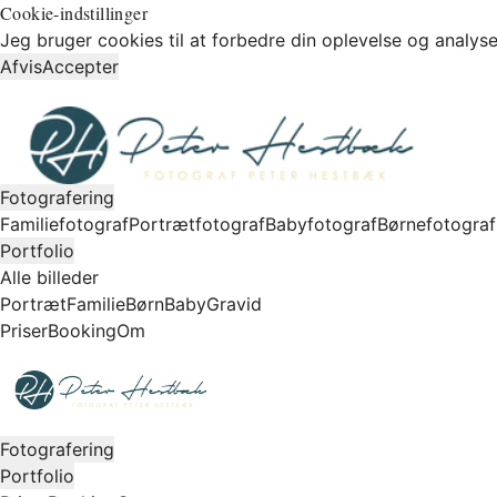
Cookie-indstillinger
Jeg bruger cookies til at forbedre din oplevelse og analyse
Afvis
Accepter
Fotografering
Familiefotograf
Portrætfotograf
Babyfotograf
Børnefotograf
Portfolio
Alle billeder
Portræt
Familie
Børn
Baby
Gravid
Priser
Booking
Om
Fotografering
Portfolio