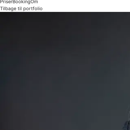
Priser
Booking
Om
Tilbage til portfolio