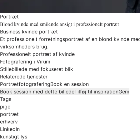
Portræt
Blond kvinde med smilende ansigt i professionelt portræt
Business kvinde portræt
Et professionelt forretningsportræt af en blond kvinde med 
virksomheders brug.
Professionelt portræt af kvinde
Fotografering i Virum
Stillebillede med fokuseret blik
Relaterede tjenester
Portrætfotografering
Book en session
Book session med dette billede
Tilføj til inspiration
Gem
Tags
pige
portræt
erhverv
LinkedIn
kunstigt lys