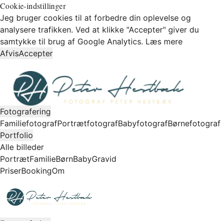
Cookie-indstillinger
Jeg bruger cookies til at forbedre din oplevelse og
analysere trafikken. Ved at klikke "Accepter" giver du
samtykke til brug af Google Analytics.
Læs mere
Afvis
Accepter
Fotografering
Familiefotograf
Portrætfotograf
Babyfotograf
Børnefotograf
Portfolio
Alle billeder
Portræt
Familie
Børn
Baby
Gravid
Priser
Booking
Om