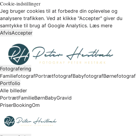
Cookie-indstillinger
Jeg bruger cookies til at forbedre din oplevelse og
analysere trafikken. Ved at klikke "Accepter" giver du
samtykke til brug af Google Analytics.
Læs mere
Afvis
Accepter
Fotografering
Familiefotograf
Portrætfotograf
Babyfotograf
Børnefotograf
Portfolio
Alle billeder
Portræt
Familie
Børn
Baby
Gravid
Priser
Booking
Om