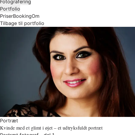
Fotografering
Portfolio
Priser
Booking
Om
Tilbage til portfolio
Portræt
Kvinde med et glimt i øjet – et udtryksfuldt portræt
Portræt fotograf - del 1