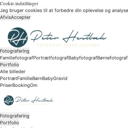
Cookie-indstillinger
Jeg bruger cookies til at forbedre din oplevelse og analyse
Afvis
Accepter
Fotografering
Familiefotograf
Portrætfotograf
Babyfotograf
Børnefotograf
Portfolio
Alle billeder
Portræt
Familie
Børn
Baby
Gravid
Priser
Booking
Om
Fotografering
Portfolio