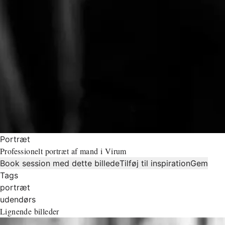
Portræt
Professionelt portræt af mand i Virum
Book session med dette billede
Tilføj til inspiration
Gem
Tags
portræt
udendørs
Lignende billeder