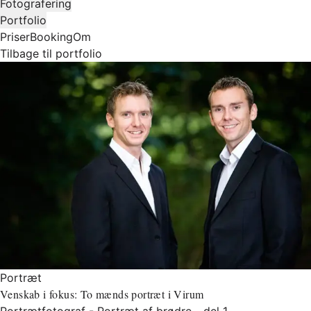
Fotografering
Portfolio
Priser
Booking
Om
Tilbage til portfolio
Portræt
Venskab i fokus: To mænds portræt i Virum
Portrætfotograf - Portræt af brødre - del 1