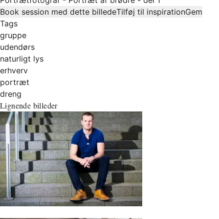
Book session med dette billede
Tilføj til inspiration
Gem
Tags
gruppe
udendørs
naturligt lys
erhverv
portræt
dreng
Lignende billeder