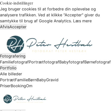
Cookie-indstillinger
Jeg bruger cookies til at forbedre din oplevelse og
analysere trafikken. Ved at klikke "Accepter" giver du
samtykke til brug af Google Analytics.
Læs mere
Afvis
Accepter
Fotografering
Familiefotograf
Portrætfotograf
Babyfotograf
Børnefotograf
Portfolio
Alle billeder
Portræt
Familie
Børn
Baby
Gravid
Priser
Booking
Om