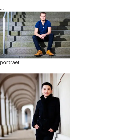
...
portraet