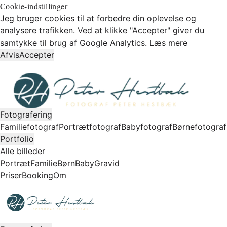
Cookie-indstillinger
Jeg bruger cookies til at forbedre din oplevelse og
analysere trafikken. Ved at klikke "Accepter" giver du
samtykke til brug af Google Analytics.
Læs mere
Afvis
Accepter
Fotografering
Familiefotograf
Portrætfotograf
Babyfotograf
Børnefotograf
Portfolio
Alle billeder
Portræt
Familie
Børn
Baby
Gravid
Priser
Booking
Om