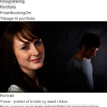
Fotografering
Portfolio
Priser
Booking
Om
Tilbage til portfolio
Portræt
Virum - portræt af kvinde og mand i fokus
Book session med dette billede
Tilføj til inspiration
Gem