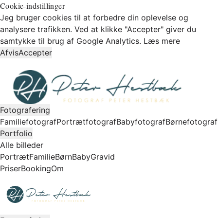
Cookie-indstillinger
Jeg bruger cookies til at forbedre din oplevelse og
analysere trafikken. Ved at klikke "Accepter" giver du
samtykke til brug af Google Analytics.
Læs mere
Afvis
Accepter
Fotografering
Familiefotograf
Portrætfotograf
Babyfotograf
Børnefotograf
Portfolio
Alle billeder
Portræt
Familie
Børn
Baby
Gravid
Priser
Booking
Om